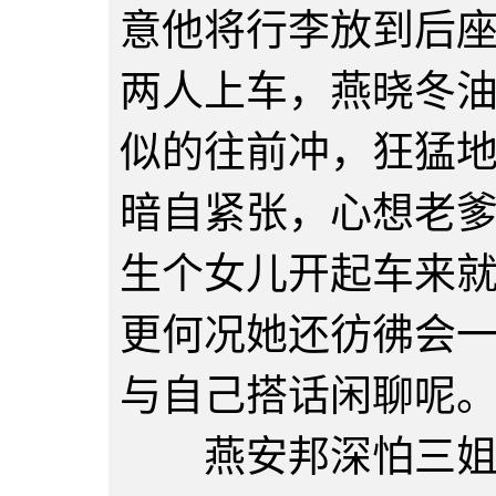
意他将行李放到后
两人上车，燕晓冬
似的往前冲，狂猛
暗自紧张，心想老
生个女儿开起车来
更何况她还彷彿会
与自己搭话闲聊呢
燕安邦深怕三姐分