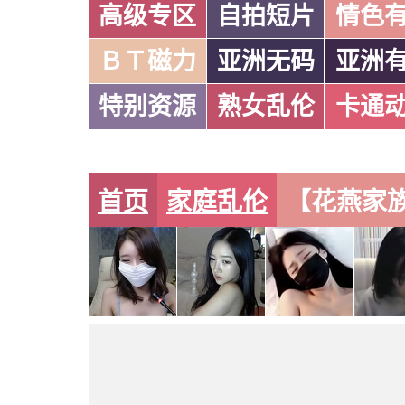
高级专区
自拍短片
情色
ＢＴ磁力
亚洲无码
亚洲
特别资源
熟女乱伦
卡通
首页
家庭乱伦
【花燕家
第一