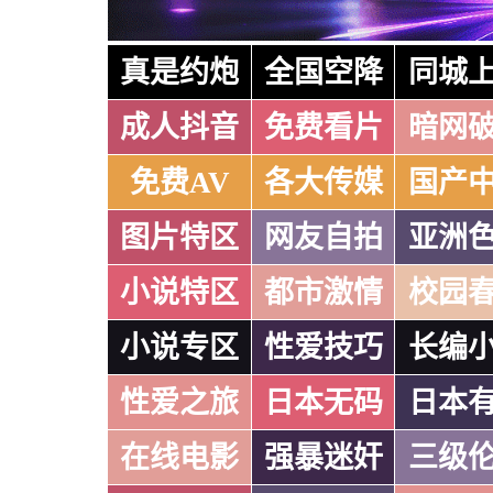
真是约炮
全国空降
同城
成人抖音
免费看片
暗网
免费AV
各大传媒
国产
图片特区
网友自拍
亚洲
小说特区
都市激情
校园
小说专区
性爱技巧
长编
性爱之旅
日本无码
日本
在线电影
强暴迷奸
三级