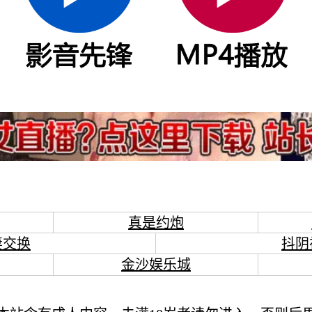
真是约炮
妻交换
抖阴
金沙娱乐城